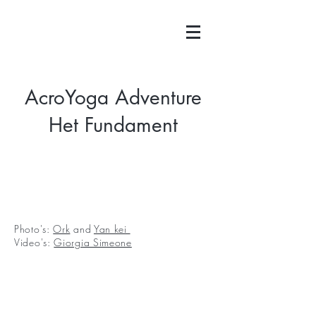
AcroYoga Adventure
Het Fundament
Photo's:
Ork
and
Yan kei
Video's
:
Giorgia Simeone